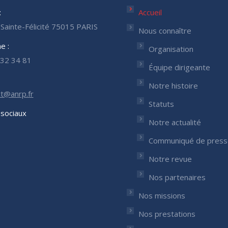
:
Accueil
Sainte-Félicité 75015 PARIS
Nous connaître
e :
Organisation
32 34 81
Équipe dirigeante
Notre histoire
t@anrp.fr
Statuts
sociaux
Notre actualité
nous sur :
Communiqué de press
ok
nkedIn
ge
Notre revue
ens
Nos partenaires
Nos missions
w
w
ndow
Nos prestations