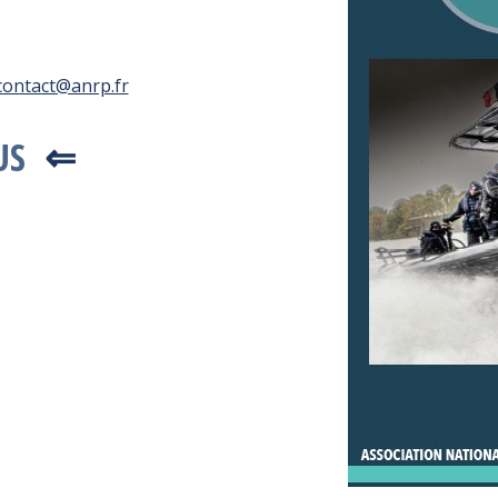
contact@anrp.fr
US
⇐