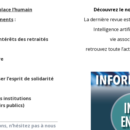
place l’humain
Découvrez le n
ements
:
La dernière revue est
Intelligence artif
intérêts des retraités
vie asso
retrouvez toute l’ac
re
er l’esprit de solidarité
s institutions
rs publics)
s, n’hésitez pas à nous