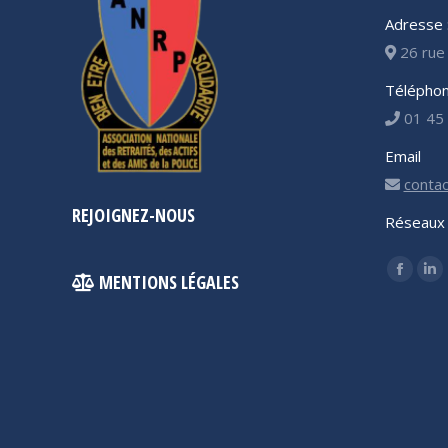
Adresse 
26 rue 
Téléphon
01 45 
Email
contac
REJOIGNEZ-NOUS
Réseaux 
Trouvez 
MENTIONS LÉGALES
Facebo
Li
page
pa
opens
op
in
in
new
ne
windo
wi