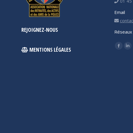
01 45 
Email
contac
REJOIGNEZ-NOUS
Réseaux 
Trouvez 
MENTIONS LÉGALES
Facebo
Li
page
pa
opens
op
in
in
new
ne
windo
wi