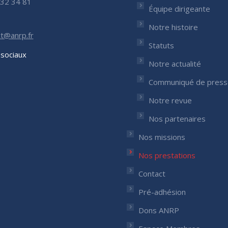
32 34 81
Équipe dirigeante
Notre histoire
t@anrp.fr
Statuts
sociaux
Notre actualité
nous sur :
Communiqué de press
ok
nkedIn
ge
Notre revue
ens
Nos partenaires
Nos missions
w
w
ndow
Nos prestations
Contact
Pré-adhésion
Dons ANRP