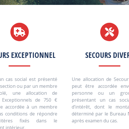
URS EXCEPTIONNEL
SECOURS DIVE
un cas social est présenté
Une allocation de Secour
 section ou par un membre
peut être accordée en
solé, une allocation de
personne ou un gro
 Exceptionnels de 750 €
présentant un cas soci
re accordée à un membre
d’intérêt, dont le mont
ous conditions de répondre
déterminé par le Bureau N
itères fixés dans le
après examen du cas.
t intérieur.