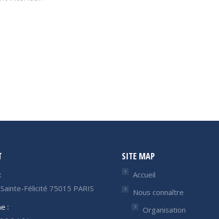
T
SITE MAP
:
Accueil
Sainte-Félicité 75015 PARIS
Nous connaître
e :
Organisation