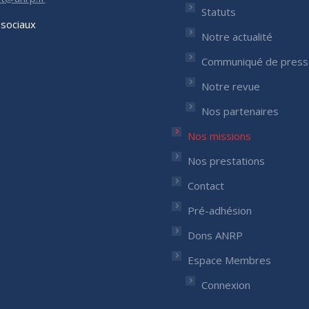
Statuts
sociaux
Notre actualité
nous sur :
Communiqué de press
ok
nkedIn
ge
Notre revue
ens
Nos partenaires
Nos missions
w
w
ndow
Nos prestations
Contact
Pré-adhésion
Dons ANRP
Espace Membres
Connexion