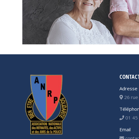
CONTAC
Adresse 
26 rue 
Téléphon
01 45 
Email
contac