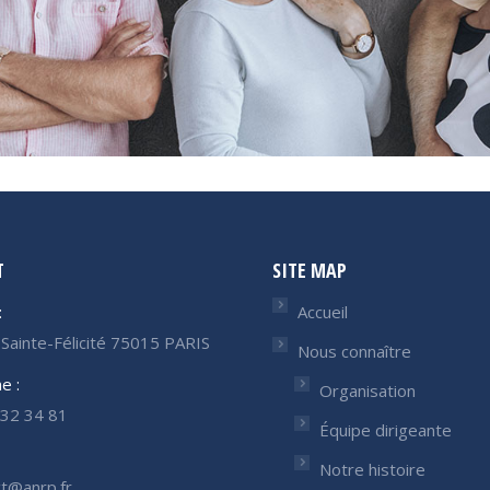
T
SITE MAP
:
Accueil
Sainte-Félicité 75015 PARIS
Nous connaître
e :
Organisation
32 34 81
Équipe dirigeante
Notre histoire
t@anrp.fr