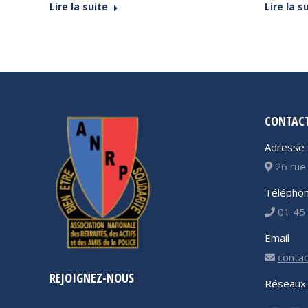
Lire la suite
Lire la s
CONTAC
Adresse 
26 rue 
Téléphon
01 45 
Email
contac
REJOIGNEZ-NOUS
Réseaux 