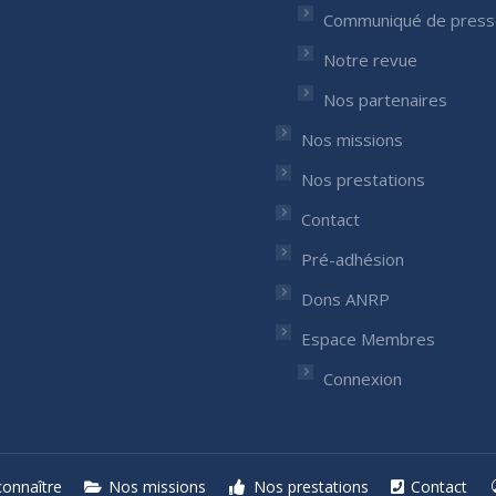
nous sur :
Communiqué de press
ok
nkedIn
ge
Notre revue
ens
Nos partenaires
Nos missions
w
w
ndow
Nos prestations
Contact
Pré-adhésion
Dons ANRP
Espace Membres
Connexion
onnaître
Nos missions
Nos prestations
Contact