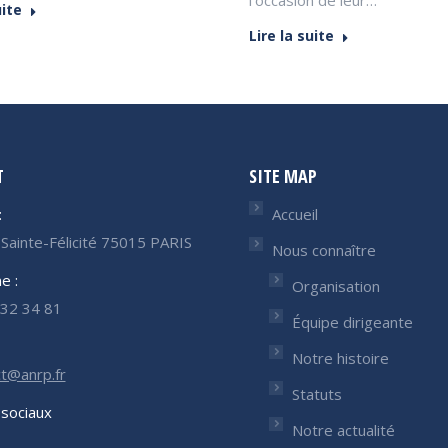
uite
Lire la suite
T
SITE MAP
:
Accueil
Sainte-Félicité 75015 PARIS
Nous connaître
e :
Organisation
32 34 81
Équipe dirigeante
Notre histoire
t@anrp.fr
Statuts
sociaux
Notre actualité