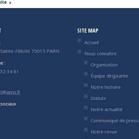
uite
T
SITE MAP
:
Accueil
Sainte-Félicité 75015 PARIS
Nous connaître
e :
Organisation
32 34 81
Équipe dirigeante
Notre histoire
t@anrp.fr
Statuts
sociaux
Notre actualité
nous sur :
Communiqué de press
ok
nkedIn
ge
Notre revue
ens