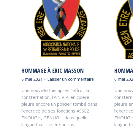
HOMMAGE À ERIC MASSON
HOMMAG
6 mai 2021
Laisser un commentaire
6 mai 20
Une nouvelle fois après l’effroi, la
Une nouvel
consternation, l’A.N.R.P. en colère
consterna
pleure encore un policier tombé dans
pleure e
l’exercice de ses fonctions ASSEZ,
l’exercic
ENOUGH, GENUG…. dans quelle
ENOUGH,
langue faut-il crier son ras…
langue fa