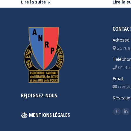
Lire la suite
Lire la s
CONTAC
Adresse 
26 rue 
Téléphon
01 45 
Email
contac
REJOIGNEZ-NOUS
Réseaux 
Trouvez 
MENTIONS LÉGALES
Facebo
Li
page
pa
opens
op