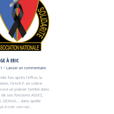
E À ERIC
21
Laisser un commentaire
le fois après l’effroi, la
tion, l’A.N.R.P. en colère
ncore un policier tombé dans
e de ses fonctions ASSEZ,
 GENUG…. dans quelle
ut-il crier son ras…