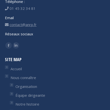
Téléphone :
01 45 32 34 81
Email
contact@anrp.fr
Réseaux sociaux
Trouvez nous sur :
Facebook
LinkedIn
page
page
SITE MAP
opens
opens
in
in
Accueil
new
new
Nous connaître
window
window
Organisation
Équipe dirigeante
Notre histoire