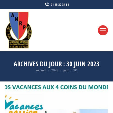
01 45 32 34 81
ARCHIVES DU JOUR :
30 JUIN 2023
Vous êtes ici :
Accueil
2023
juin
30