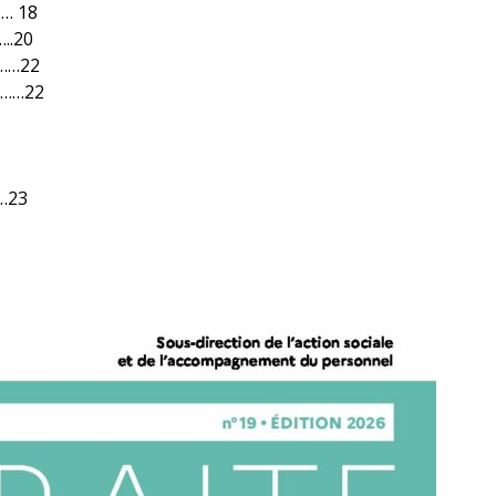
… 18
..20
……22
………22
…23