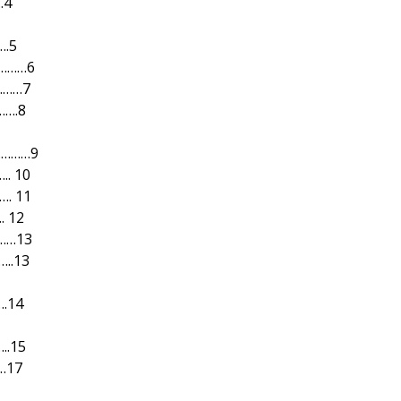
.4
.5
…………6
………7
…….8
…………9
. 10
. 11
 12
……13
..13
.14
..15
…17