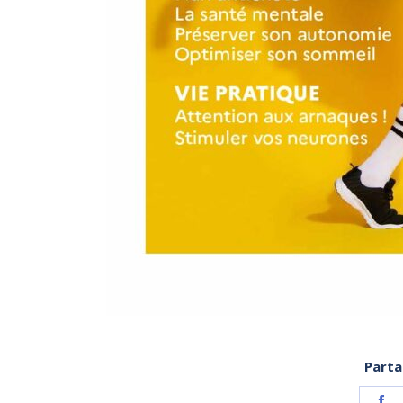
Parta
S