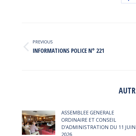
o
F
POST
NAVIGATION
PREVIOUS
Previous
INFORMATIONS POLICE N° 221
post:
AUTR
ASSEMBLEE GENERALE
ORDINAIRE ET CONSEIL
D’ADMINISTRATION DU 11 JUIN
2026