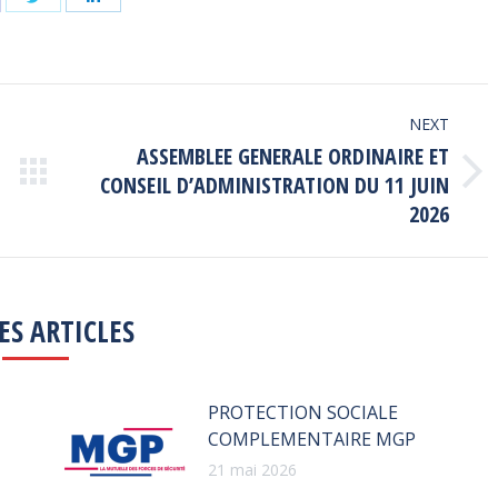
n
on
on
acebook
Twitter
LinkedIn
NEXT
ASSEMBLEE GENERALE ORDINAIRE ET
Next
CONSEIL D’ADMINISTRATION DU 11 JUIN
post:
2026
ES ARTICLES
PROTECTION SOCIALE
COMPLEMENTAIRE MGP
21 mai 2026