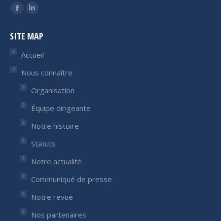
Trouvez nous sur :
Facebook
LinkedIn
page
page
SITE MAP
opens
opens
in
in
Accueil
new
new
Nous connaître
window
window
Organisation
Équipe dirigeante
Notre histoire
Statuts
Notre actualité
Communiqué de presse
Notre revue
Nos partenaires