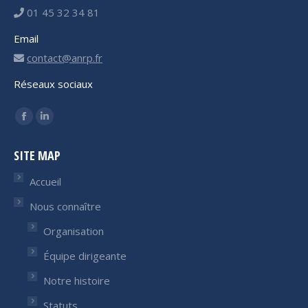
01 45 32 34 81
Email
contact@anrp.fr
Réseaux sociaux
Trouvez nous sur :
Facebook
LinkedIn
page
page
SITE MAP
opens
opens
in
in
Accueil
new
new
Nous connaître
window
window
Organisation
Équipe dirigeante
Notre histoire
Statuts