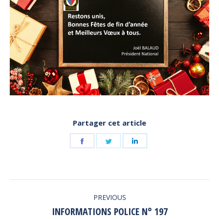
Partager cet article
Share
Share
Share
on
on
on
Facebook
Twitter
LinkedIn
POST
PREVIOUS
NAVIGATION
INFORMATIONS POLICE N° 197
Previous