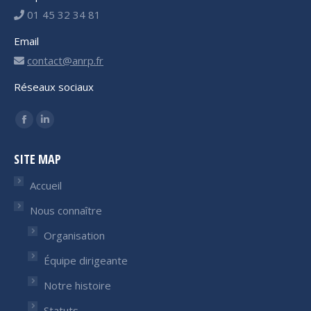
01 45 32 34 81
Email
contact@anrp.fr
Réseaux sociaux
Trouvez nous sur :
Facebook
LinkedIn
page
page
SITE MAP
opens
opens
in
in
Accueil
new
new
Nous connaître
window
window
Organisation
Équipe dirigeante
Notre histoire
Statuts