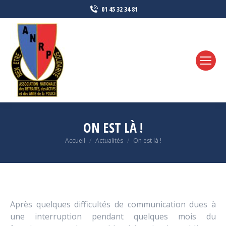
01 45 32 34 81
ON EST LÀ !
Vous êtes ici :
Accueil
Actualités
On est là !
Après quelques difficultés de communication dues à
une interruption pendant quelques mois du