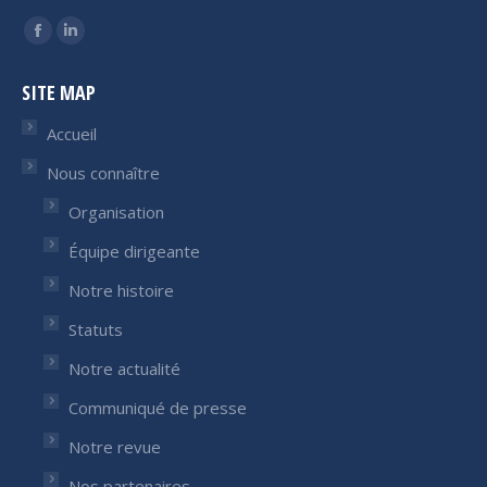
Trouvez nous sur :
Facebook
LinkedIn
page
page
SITE MAP
opens
opens
in
in
Accueil
new
new
Nous connaître
window
window
Organisation
Équipe dirigeante
Notre histoire
Statuts
Notre actualité
Communiqué de presse
Notre revue
Nos partenaires