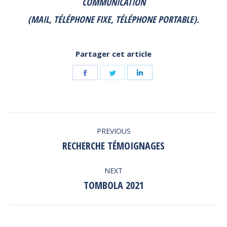
COMMUNICATION
(MAIL, TÉLÉPHONE FIXE, TÉLÉPHONE PORTABLE).
Partager cet article
Share
Share
Share
on
on
on
Facebook
Twitter
LinkedIn
POST
PREVIOUS
NAVIGATION
RECHERCHE TÉMOIGNAGES
Previous
post:
NEXT
TOMBOLA 2021
Next
post: