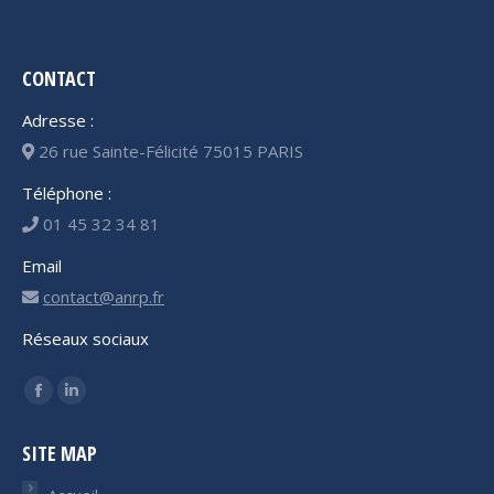
CONTACT
Adresse :
26 rue Sainte-Félicité 75015 PARIS
Téléphone :
01 45 32 34 81
Email
contact@anrp.fr
Réseaux sociaux
Trouvez nous sur :
Facebook
LinkedIn
page
page
SITE MAP
opens
opens
in
in