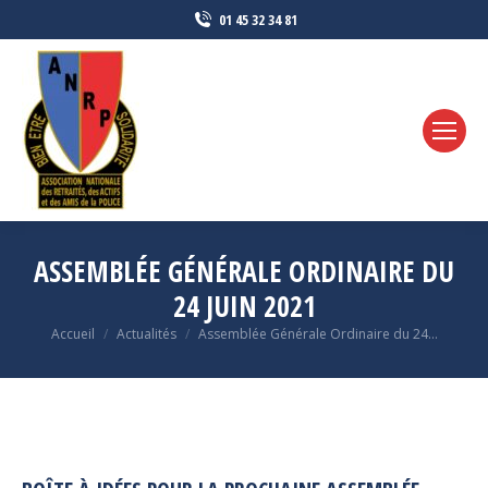
01 45 32 34 81
ASSEMBLÉE GÉNÉRALE ORDINAIRE DU
24 JUIN 2021
Vous êtes ici :
Accueil
Actualités
Assemblée Générale Ordinaire du 24…