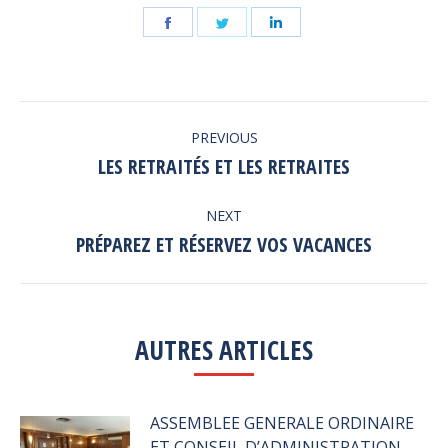
Share
Share
Share
on
on
on
Facebook
Twitter
LinkedIn
POST
PREVIOUS
NAVIGATION
LES RETRAITÉS ET LES RETRAITES
Previous
post:
NEXT
PRÉPAREZ ET RÉSERVEZ VOS VACANCES
Next
post:
AUTRES ARTICLES
ASSEMBLEE GENERALE ORDINAIRE
ET CONSEIL D’ADMINISTRATION