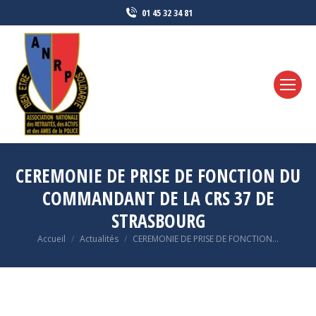
01 45 32 34 81
CEREMONIE DE PRISE DE FONCTION DU
COMMANDANT DE LA CRS 37 DE
STRASBOURG
Vous êtes ici :
Accueil
Actualités
CEREMONIE DE PRISE DE FONCTION…