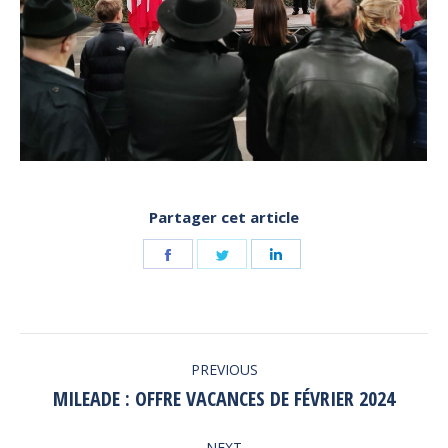
Partager cet article
Share
Share
Share
on
on
on
Facebook
Twitter
LinkedIn
POST
PREVIOUS
NAVIGATION
MILEADE : OFFRE VACANCES DE FÉVRIER 2024
Previous
post:
NEXT