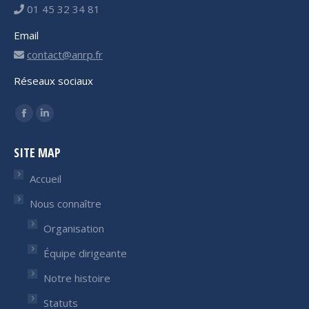
01 45 32 34 81
Email
contact@anrp.fr
Réseaux sociaux
Trouvez nous sur :
Facebook
LinkedIn
page
page
SITE MAP
opens
opens
in
in
Accueil
new
new
Nous connaître
window
window
Organisation
Équipe dirigeante
Notre histoire
Statuts