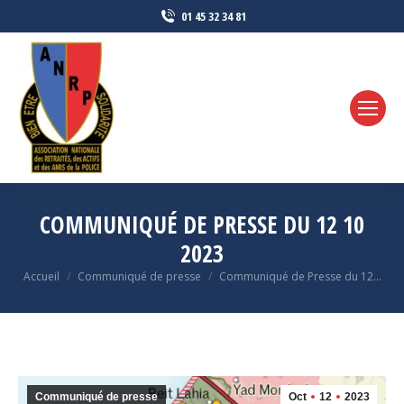
01 45 32 34 81
COMMUNIQUÉ DE PRESSE DU 12 10
2023
Vous êtes ici :
Accueil
Communiqué de presse
Communiqué de Presse du 12…
Communiqué de presse
Oct
12
2023