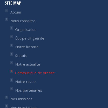
SITE MAP
opens
opens
in
in
Accueil
new
new
Nous connaître
window
window
Organisation
Équipe dirigeante
Notre histoire
Statuts
Notre actualité
Communiqué de presse
Notre revue
Nos partenaires
Nos missions
Nos prestations