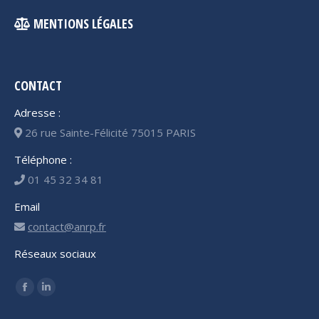
MENTIONS LÉGALES
CONTACT
Adresse :
26 rue Sainte-Félicité 75015 PARIS
Téléphone :
01 45 32 34 81
Email
contact@anrp.fr
Réseaux sociaux
Trouvez nous sur :
Facebook
LinkedIn
page
page