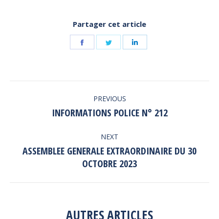
Partager cet article
Share
Share
Share
on
on
on
Facebook
Twitter
LinkedIn
POST
PREVIOUS
NAVIGATION
INFORMATIONS POLICE N° 212
Previous
post:
NEXT
ASSEMBLEE GENERALE EXTRAORDINAIRE DU 30
Next
OCTOBRE 2023
post:
AUTRES ARTICLES