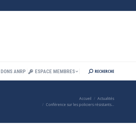
RECHERCHE
DONS ANRP
ESPACE MEMBRES
Search:
RECHERCHE
DONS ANRP
ESPACE MEMBRES
Search:
Vous êtes ici :
Accueil
Actualités
Conférence sur les policiers résistants…