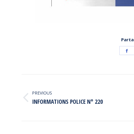
Parta
S
o
F
POST
NAVIGATION
PREVIOUS
Previous
INFORMATIONS POLICE N° 220
post: