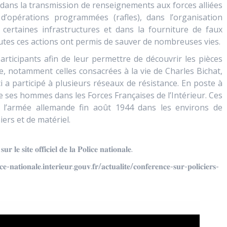
 dans la transmission de renseignements aux forces alliées
 d’opérations programmées (rafles), dans l’organisation
certaines infrastructures et dans la fourniture de faux
outes ces actions ont permis de sauver de nombreuses vies.
rticipants afin de leur permettre de découvrir les pièces
re, notamment celles consacrées à la vie de Charles Bichat,
ci a participé à plusieurs réseaux de résistance. En poste à
de ses hommes dans les Forces Françaises de l’Intérieur. Ces
e l’armée allemande fin août 1944 dans les environs de
ers et de matériel.
𝐮𝐫 𝐥𝐞 𝐬𝐢𝐭𝐞 𝐨𝐟𝐟𝐢𝐜𝐢𝐞𝐥 𝐝𝐞 𝐥𝐚 𝐏𝐨𝐥𝐢𝐜𝐞 𝐧𝐚𝐭𝐢𝐨𝐧𝐚𝐥𝐞.
.𝐢𝐧𝐭𝐞𝐫𝐢𝐞𝐮𝐫.𝐠𝐨𝐮𝐯.𝐟𝐫/𝐚𝐜𝐭𝐮𝐚𝐥𝐢𝐭𝐞/𝐜𝐨𝐧𝐟𝐞𝐫𝐞𝐧𝐜𝐞-𝐬𝐮𝐫-𝐩𝐨𝐥𝐢𝐜𝐢𝐞𝐫𝐬-