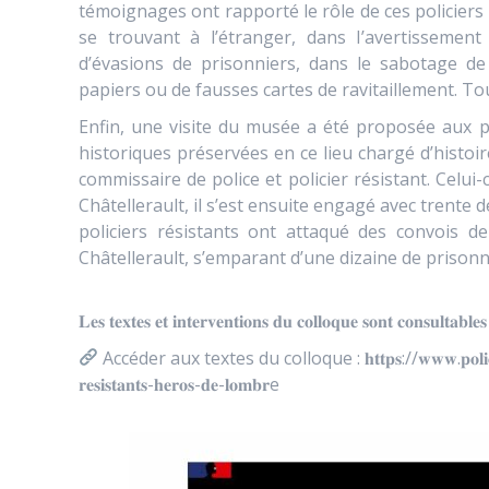
témoignages ont rapporté le rôle de ces policiers
se trouvant à l’étranger, dans l’avertissement
d’évasions de prisonniers, dans le sabotage de 
papiers ou de fausses cartes de ravitaillement. T
Enfin, une visite du musée a été proposée aux pa
historiques préservées en ce lieu chargé d’histoi
commissaire de police et policier résistant. Celui-
Châtellerault, il s’est ensuite engagé avec trente 
policiers résistants ont attaqué des convois d
Châtellerault, s’emparant d’une dizaine de prisonni
𝐋𝐞𝐬 𝐭𝐞𝐱𝐭𝐞𝐬 𝐞𝐭 𝐢𝐧𝐭𝐞𝐫𝐯𝐞𝐧𝐭𝐢𝐨𝐧𝐬 𝐝𝐮 𝐜𝐨𝐥𝐥𝐨𝐪𝐮𝐞 𝐬𝐨𝐧𝐭 𝐜𝐨𝐧𝐬𝐮𝐥𝐭𝐚𝐛𝐥𝐞𝐬 𝐬
Accéder aux textes du colloque : 𝐡𝐭𝐭𝐩𝐬://𝐰𝐰𝐰.𝐩𝐨𝐥𝐢𝐜𝐞-𝐧𝐚𝐭𝐢𝐨𝐧𝐚𝐥
𝐫𝐞𝐬𝐢𝐬𝐭𝐚𝐧𝐭𝐬-𝐡𝐞𝐫𝐨𝐬-𝐝𝐞-𝐥𝐨𝐦𝐛𝐫e