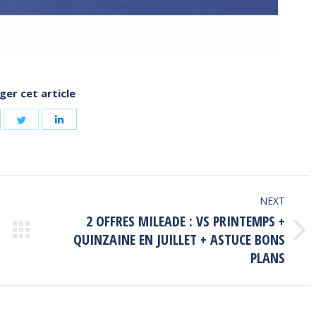
ger cet article
hare
Share
Share
n
on
on
acebook
Twitter
LinkedIn
NEXT
2 OFFRES MILEADE : VS PRINTEMPS +
Next
QUINZAINE EN JUILLET + ASTUCE BONS
post:
PLANS