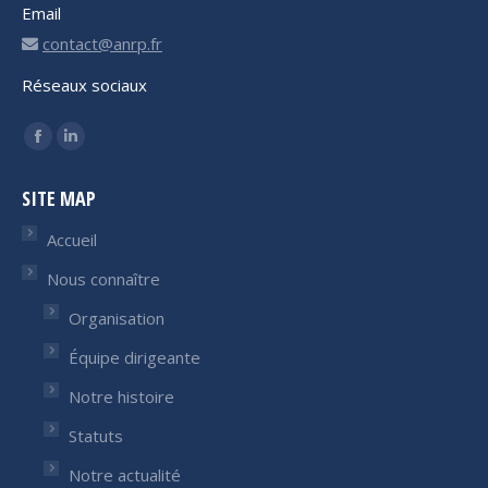
Email
contact@anrp.fr
Réseaux sociaux
Trouvez nous sur :
Facebook
LinkedIn
page
page
SITE MAP
opens
opens
in
in
Accueil
new
new
Nous connaître
window
window
Organisation
Équipe dirigeante
Notre histoire
Statuts
Notre actualité