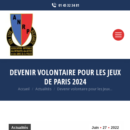
01 45 32 34 81
DEVENIR VOLONTAIRE POUR LES JEUX
DE PARIS 2024
Vous êtes ici :
Accueil
Actualités
Devenir volontaire pour les Jeux…
Actualités
Juin
27
2022