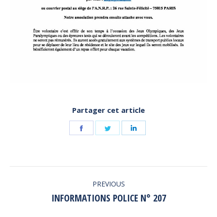
Partager cet article
Share
Share
Share
on
on
on
Facebook
Twitter
LinkedIn
POST
PREVIOUS
NAVIGATION
INFORMATIONS POLICE N° 207
Previous
post: