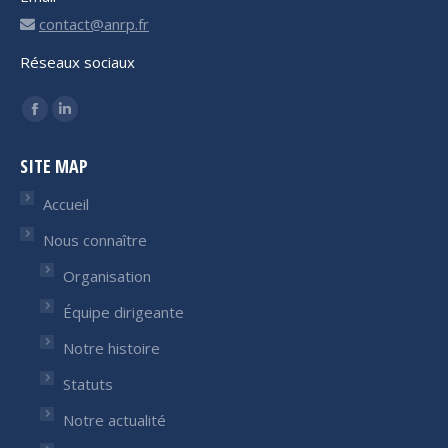
contact@anrp.fr
Réseaux sociaux
Trouvez nous sur :
Facebook
LinkedIn
page
page
SITE MAP
opens
opens
in
in
Accueil
new
new
Nous connaître
window
window
Organisation
Équipe dirigeante
Notre histoire
Statuts
Notre actualité