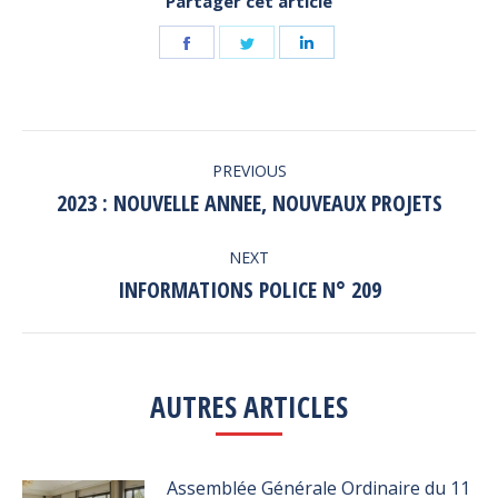
Partager cet article
Share
Share
Share
on
on
on
Facebook
Twitter
LinkedIn
POST
PREVIOUS
NAVIGATION
2023 : NOUVELLE ANNEE, NOUVEAUX PROJETS
Previous
post:
NEXT
INFORMATIONS POLICE N° 209
Next
post:
AUTRES ARTICLES
Assemblée Générale Ordinaire du 11