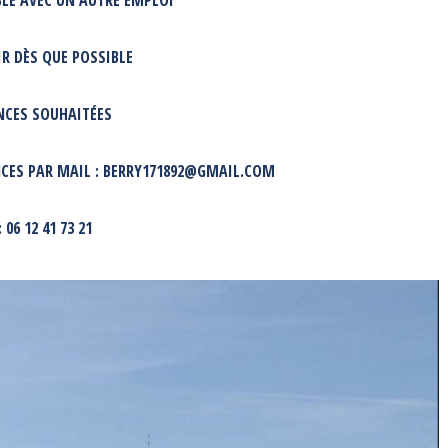
LE AVEC UN AUTRE EMPLOI
R DÈS QUE POSSIBLE
NCES SOUHAITÉES
NCES PAR MAIL :
BERRY171892@GMAIL.COM
: 06 12 41 73 21