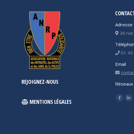
CONTAC
Adresse 
26 rue 
Téléphon
01 45 
Email
contac
REJOIGNEZ-NOUS
Réseaux 
Trouvez 
MENTIONS LÉGALES
Facebo
Li
page
pa
opens
op
in
in
new
ne