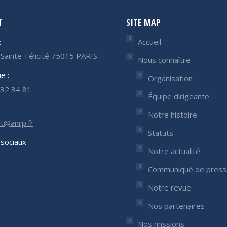
T
SITE MAP
:
Accueil
Sainte-Félicité 75015 PARIS
Nous connaître
e :
Organisation
32 34 81
Équipe dirigeante
Notre histoire
t@anrp.fr
Statuts
sociaux
Notre actualité
nous sur :
Communiqué de press
ok
nkedIn
ge
Notre revue
ens
Nos partenaires
Nos missions
w