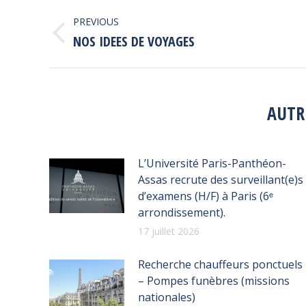
POST
PREVIOUS
NAVIGATION
Previous
NOS IDEES DE VOYAGES
post:
AUTR
L’Université Paris-Panthéon-
Assas recrute des surveillant(e)s
d’examens (H/F) à Paris (6ᵉ
arrondissement).
17 juillet 2026
Recherche chauffeurs ponctuels
– Pompes funèbres (missions
nationales)