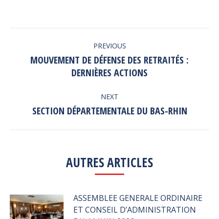
on
on
on
Facebook
Twitter
LinkedIn
POST
PREVIOUS
NAVIGATION
MOUVEMENT DE DÉFENSE DES RETRAITÉS :
Previous
DERNIÈRES ACTIONS
post:
NEXT
SECTION DÉPARTEMENTALE DU BAS-RHIN
Next
post:
AUTRES ARTICLES
ASSEMBLEE GENERALE ORDINAIRE
ET CONSEIL D’ADMINISTRATION