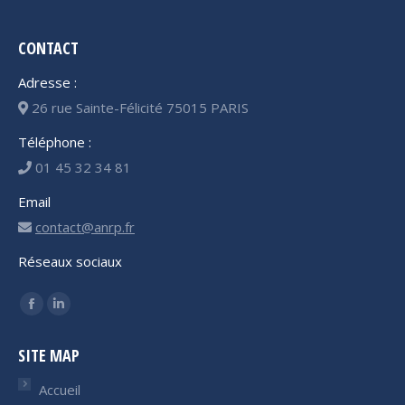
CONTACT
Adresse :
26 rue Sainte-Félicité 75015 PARIS
Téléphone :
01 45 32 34 81
Email
contact@anrp.fr
Réseaux sociaux
Trouvez nous sur :
Facebook
LinkedIn
page
page
SITE MAP
opens
opens
in
in
Accueil