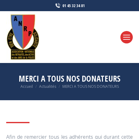
01 45 32 34 81
MERCI A TOUS NOS DONATEURS
Vous êtes ici :
Accueil
Actualités
MERCI A TOUS NOS DONATEURS
Afin de remercier tous les adhérents qui durant cette