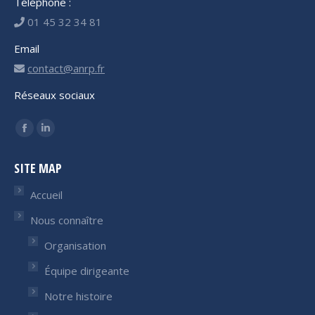
Téléphone :
01 45 32 34 81
Email
contact@anrp.fr
Réseaux sociaux
Trouvez nous sur :
Facebook
LinkedIn
page
page
SITE MAP
opens
opens
in
in
Accueil
new
new
Nous connaître
window
window
Organisation
Équipe dirigeante
Notre histoire