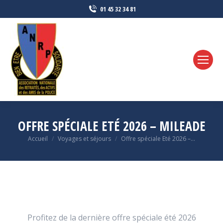
01 45 32 34 81
OFFRE SPÉCIALE ETÉ 2026 – MILEADE
Vous êtes ici :
Accueil
Voyages et séjours
Offre spéciale Eté 2026 –…
Profitez de la dernière offre spéciale été 2026