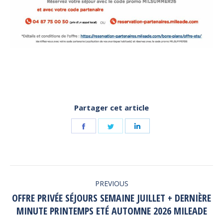
Partager cet article
Share
Share
Share
on
on
on
Facebook
Twitter
LinkedIn
POST
PREVIOUS
NAVIGATION
OFFRE PRIVÉE SÉJOURS SEMAINE JUILLET + DERNIÈRE
Previous
MINUTE PRINTEMPS ETÉ AUTOMNE 2026 MILEADE
post: