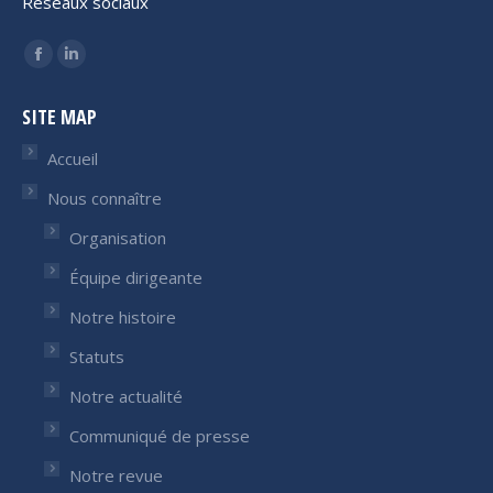
Réseaux sociaux
Trouvez nous sur :
Facebook
LinkedIn
page
page
SITE MAP
opens
opens
in
in
Accueil
new
new
Nous connaître
window
window
Organisation
Équipe dirigeante
Notre histoire
Statuts
Notre actualité
Communiqué de presse
Notre revue