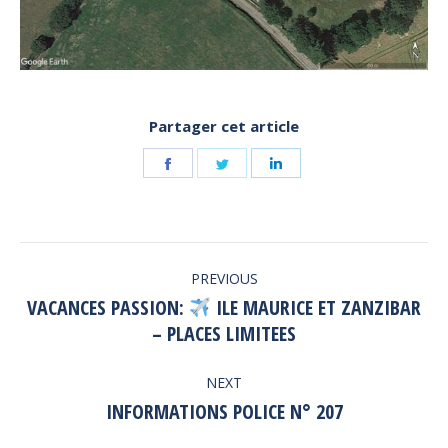
Partager cet article
Share
Share
Share
on
on
on
Facebook
Twitter
LinkedIn
POST
PREVIOUS
NAVIGATION
VACANCES PASSION:
ILE MAURICE ET ZANZIBAR
Previous
– PLACES LIMITEES
post:
NEXT
INFORMATIONS POLICE N° 207
Next
post: