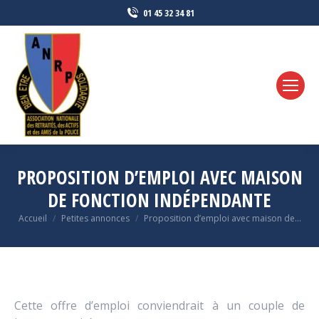
01 45 32 34 81
PROPOSITION D’EMPLOI AVEC MAISON
DE FONCTION INDÉPENDANTE
Vous êtes ici :
Accueil
Petites annonces
Proposition d’emploi avec maison de…
Cette offre d’emploi conviendrait à un couple de