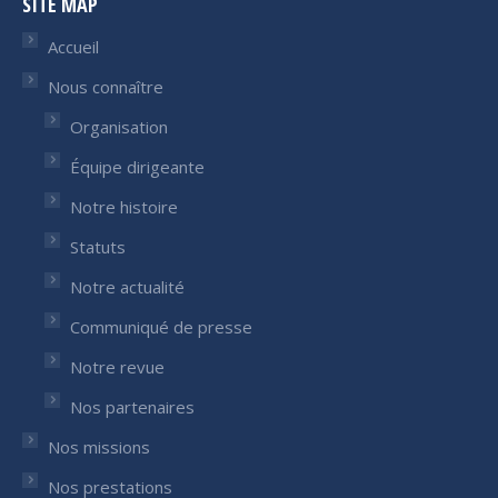
SITE MAP
opens
opens
in
in
Accueil
new
new
Nous connaître
window
window
Organisation
Équipe dirigeante
Notre histoire
Statuts
Notre actualité
Communiqué de presse
Notre revue
Nos partenaires
Nos missions
Nos prestations