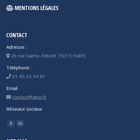
MENTIONS LÉGALES
CONTACT
Adresse :
26 rue Sainte-Félicité 75015 PARIS
Téléphone :
01 45 32 34 81
Email
contact@anrp.fr
Réseaux sociaux
Trouvez nous sur :
Facebook
LinkedIn
page
page