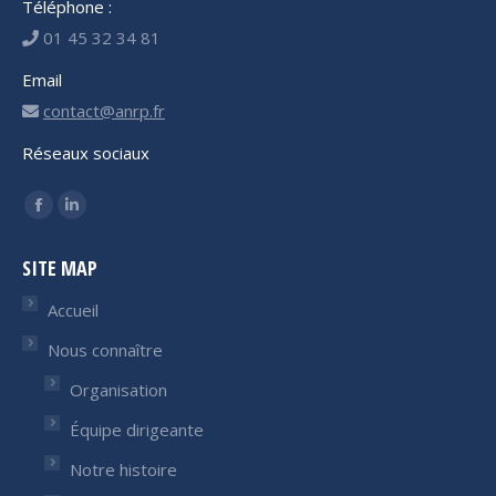
Téléphone :
01 45 32 34 81
Email
contact@anrp.fr
Réseaux sociaux
Trouvez nous sur :
Facebook
LinkedIn
page
page
SITE MAP
opens
opens
in
in
Accueil
new
new
Nous connaître
window
window
Organisation
Équipe dirigeante
Notre histoire