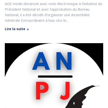
AGE mode distanciel avec vote électronique A l’initiative du
Président National et avec l’approbation du Bureau
National, il a été décidé d’organiser une Assemblée
Générale Extraordinaire à huis clos le…
Lire la suite