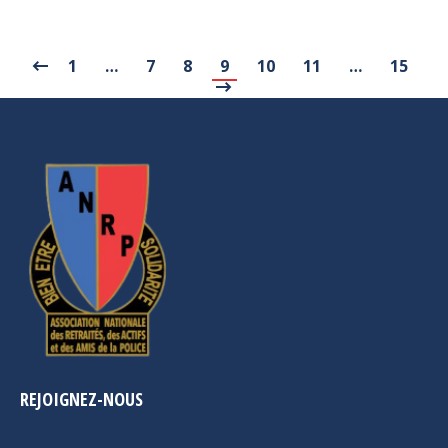
1
…
7
8
9
10
11
…
15
REJOIGNEZ-NOUS