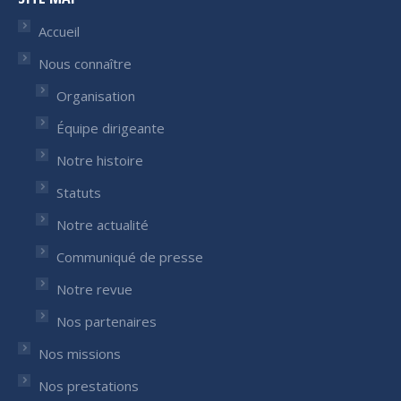
opens
opens
in
in
Accueil
new
new
Nous connaître
window
window
Organisation
Équipe dirigeante
Notre histoire
Statuts
Notre actualité
Communiqué de presse
Notre revue
Nos partenaires
Nos missions
Nos prestations