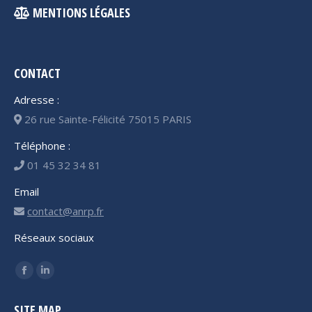
MENTIONS LÉGALES
CONTACT
Adresse :
26 rue Sainte-Félicité 75015 PARIS
Téléphone :
01 45 32 34 81
Email
contact@anrp.fr
Réseaux sociaux
Trouvez nous sur :
Facebook
LinkedIn
page
page
SITE MAP