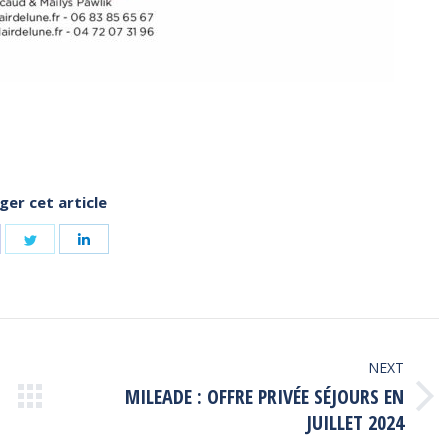
ger cet article
hare
Share
Share
n
on
on
acebook
Twitter
LinkedIn
NEXT
MILEADE : OFFRE PRIVÉE SÉJOURS EN
Next
JUILLET 2024
post: