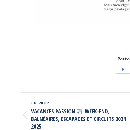
Parta
S
o
F
POST
PREVIOUS
NAVIGATION
VACANCES PASSION
WEEK-END,
Previous
BALNÉAIRES, ESCAPADES ET CIRCUITS 2024
post:
2025