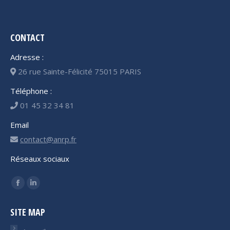
CONTACT
Adresse :
26 rue Sainte-Félicité 75015 PARIS
Téléphone :
01 45 32 34 81
Email
contact@anrp.fr
Réseaux sociaux
Trouvez nous sur :
Facebook
LinkedIn
page
page
SITE MAP
opens
opens
in
in