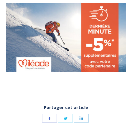
Partager cet article
Share
Share
Share
on
on
on