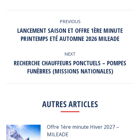
Facebook
Twitter
LinkedIn
POST
PREVIOUS
NAVIGATION
LANCEMENT SAISON ET OFFRE 1ÈRE MINUTE
Previous
PRINTEMPS ETÉ AUTOMNE 2026 MILEADE
post:
NEXT
RECHERCHE CHAUFFEURS PONCTUELS – POMPES
Next
FUNÈBRES (MISSIONS NATIONALES)
post:
AUTRES ARTICLES
Offre 1ère minute Hiver 2027 –
MILEADE