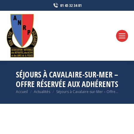
01 45 32 34 81
SÉJOURS À CAVALAIRE-SUR-MER –
OFFRE RÉSERVÉE AUX ADHÉRENTS
Vous êtes ici :
Accueil
Actualités
Séjours à Cavalaire-sur-Mer – Offre…