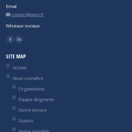
Email
contact@anrp.fr
Réseaux sociaux
Trouvez nous sur :
Facebook
LinkedIn
page
page
SITE MAP
opens
opens
in
in
Accueil
new
new
Nous connaître
window
window
Organisation
Équipe dirigeante
Notre histoire
Statuts
Notre actualité