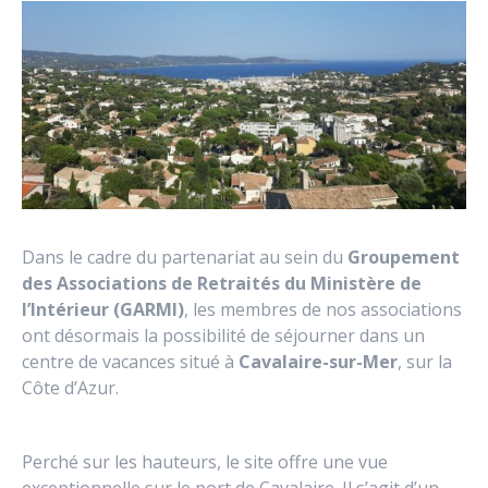
Dans le cadre du partenariat au sein du
Groupement
des Associations de Retraités du Ministère de
l’Intérieur (GARMI)
, les membres de nos associations
ont désormais la possibilité de séjourner dans un
centre de vacances situé à
Cavalaire-sur-Mer
, sur la
Côte d’Azur.
Perché sur les hauteurs, le site offre une vue