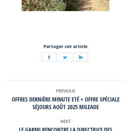
Partager cet article
Share
Share
Share
on
on
on
Facebook
Twitter
LinkedIn
POST
PREVIOUS
NAVIGATION
OFFRES DERNIÈRE MINUTE ETÉ + OFFRE SPÉCIALE
Previous
SÉJOURS AOÛT 2025 MILEADE
post:
NEXT
LE GARMI RENCONTRE LA DIRECTRICE DES