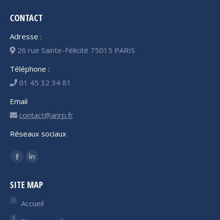
CONTACT
Adresse :
26 rue Sainte-Félicité 75015 PARIS
Téléphone :
01 45 32 34 81
Email
contact@anrp.fr
Réseaux sociaux
Trouvez nous sur :
Facebook
LinkedIn
page
page
SITE MAP
opens
opens
in
in
Accueil
new
new