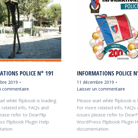
ATIONS POLICE N° 191
INFORMATIONS POLICE N
bre 2019
11 décembre 2019
un commentaire
Laisser un commentaire
it while flipbook is loading.
Please wait while flipbook is 
 related info, FAQs and
For more related info, FAQs
ease refer to DearFlip
issues please refer to DearF
s Flipbook Plugin Help
WordPress Flipbook Plugin 
ation.
documentation.