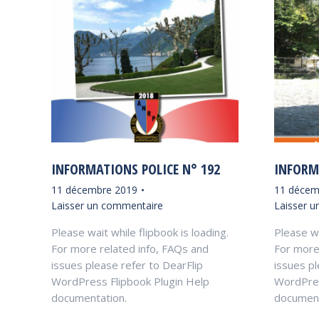
INFORMATIONS POLICE N° 192
INFORM
11 décembre 2019
11 décem
Laisser un commentaire
Laisser 
Please wait while flipbook is loading.
Please wa
For more related info, FAQs and
For more
issues please refer to DearFlip
issues pl
WordPress Flipbook Plugin Help
WordPres
documentation.
document