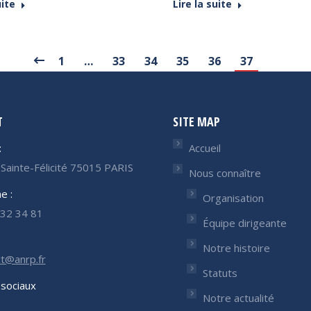
uite
Lire la suite
1
…
33
34
35
36
37
T
SITE MAP
:
Accueil
Sainte-Félicité 75015 PARIS
Nous connaître
e :
Organisation
32 34 81
Équipe dirigeante
Notre histoire
t@anrp.fr
Statuts
sociaux
Notre actualité