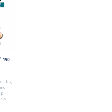
° 190
loading.
 and
lip
Help