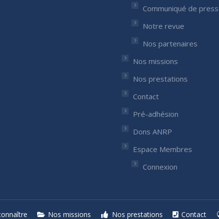
nous sur :
Communiqué de press
ok
nkedIn
ge
Notre revue
ens
Nos partenaires
Nos missions
w
w
ndow
Nos prestations
Contact
Pré-adhésion
Dons ANRP
Espace Membres
Connexion
onnaître
Nos missions
Nos prestations
Contact