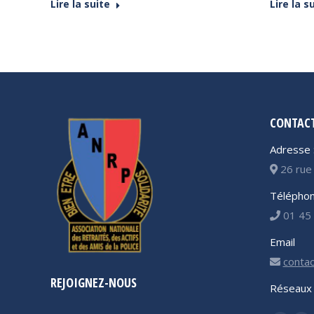
Lire la suite
Lire la s
CONTAC
Adresse 
26 rue 
Téléphon
01 45 
Email
contac
REJOIGNEZ-NOUS
Réseaux 