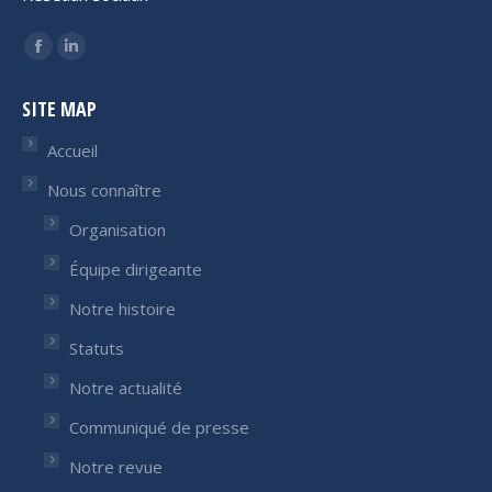
Trouvez nous sur :
Facebook
LinkedIn
page
page
SITE MAP
opens
opens
in
in
Accueil
new
new
Nous connaître
window
window
Organisation
Équipe dirigeante
Notre histoire
Statuts
Notre actualité
Communiqué de presse
Notre revue