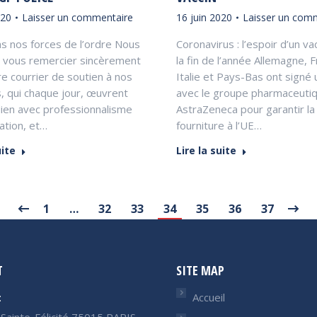
020
Laisser un commentaire
16 juin 2020
Laisser un com
s nos forces de l’ordre Nous
Coronavirus : l’espoir d’un vac
à vous remercier sincèrement
la fin de l’année Allemagne, 
e courrier de soutien à nos
Italie et Pays-Bas ont signé
, qui chaque jour, œuvrent
avec le groupe pharmaceuti
dien avec professionnalisme
AstraZeneca pour garantir la
ation, et…
fourniture à l’UE…
uite
Lire la suite
1
…
32
33
34
35
36
37
T
SITE MAP
:
Accueil