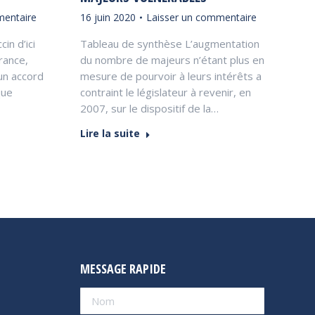
mentaire
16 juin 2020
Laisser un commentaire
cin d’ici
Tableau de synthèse L’augmentation
France,
du nombre de majeurs n’étant plus en
 un accord
mesure de pourvoir à leurs intérêts a
que
contraint le législateur à revenir, en
2007, sur le dispositif de la…
Lire la suite
MESSAGE RAPIDE