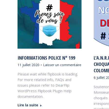
INFORMATIONS POLICE N° 199
L’A.N.R
CHOQUA
11 juillet 2020
Laisser un commentaire
COLOMB
Please wait while flipbook is loading.
6 juillet 
For more related info, FAQs and
issues please refer to DearFlip
Soutenon
WordPress Flipbook Plugin Help
Monsieur
documentation.
choqués 
irrespons
Lire la suite
membres 