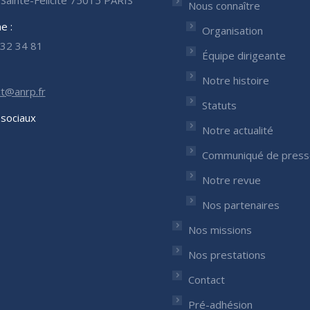
Sainte-Félicité 75015 PARIS
Nous connaître
e :
Organisation
32 34 81
Équipe dirigeante
Notre histoire
t@anrp.fr
Statuts
sociaux
Notre actualité
nous sur :
Communiqué de press
ok
nkedIn
ge
Notre revue
ens
Nos partenaires
Nos missions
w
w
ndow
Nos prestations
Contact
Pré-adhésion