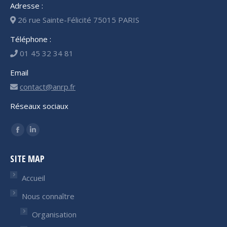
Adresse :
26 rue Sainte-Félicité 75015 PARIS
Téléphone :
01 45 32 34 81
Email
contact@anrp.fr
Réseaux sociaux
Trouvez nous sur :
Facebook
LinkedIn
page
page
SITE MAP
opens
opens
in
in
Accueil
new
new
Nous connaître
window
window
Organisation