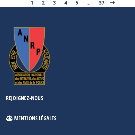
1
2
3
4
5
…
37
REJOIGNEZ-NOUS
MENTIONS LÉGALES