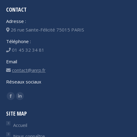
CONTACT
Adresse :
26 rue Sainte-Félicité 75015 PARIS
Téléphone :
01 45 32 34 81
Email
contact@anrp.fr
Réseaux sociaux
Trouvez nous sur :
Facebook
LinkedIn
page
page
SITE MAP
opens
opens
in
in
Accueil
new
new
Nous connaître